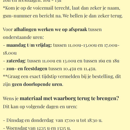
*Kom je op de voicemail terecht, laat dan zeker je naam,
gsm-nummer en bericht na. We bellen je dan zeker terug.
Voor
afhalingen werken we
op afspraak
tussen
onderstaande uren:
-
maandag t/m vrijdag:
tussen 11.00u-13.00u en 17.00u-
18.00u
-
zaterdag
: tussen 11.00u en 13.00u en tussen 16u en 18u
-
zon- en feestdagen
tussen 10.45u en 11.45u.
**Graag een exact tijdstip vermelden bij je bestelling, dit
zijn
geen d
oorlopende uren
.
materiaal met waarborg terug te brengen?
Wens je
Dit kan op volgende dagen en uren:
- Dinsdag en donderdag van 17:00 u tot 18:30 u.
- Woensdag van 12:15 u en 13:15 u.