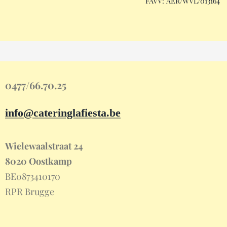
FAVV: AER/WVL/013164
0477/66.70.25
info@cateringlafiesta.be
Wielewaalstraat 24
8020 Oostkamp
BE0873410170
RPR Brugge