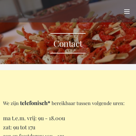
Contact
telefonisch*
We zijn
bereikbaar tussen volgende uren:
ma t.e.m. vrij: 9u - 18.00u
zat: 9u tot 17u
zon en feestdagen: 10u - 13u