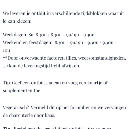
We leveren je ontbijt in verschillende tijdsblokken waaruit
je kan kiezen:
Weekdagen: 8u-8.30u / 8.30u - 9u/ 9u - 9.30u
Weekend en feestdagen: 8.30u - 9u/ 9u - 9.30u / 9.30u -
10u
**Door onverwachte factoren (files, weersomstandigheden,
...) kan de leveringstijd licht afwijken.
Tip: Geef een ontbijt cadeau en voeg een kaartje of
supplementen toe.
Vegetarisch? Vermeld dit op het formulier en we vervangen
de charcuterie door kaas.
Tip
: Bestel een fles cava bij het ontbijt a €12,50 euro