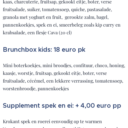
kaas, charcuterie, fruitsap, gekookt eitje, boter, verse
fruitsalade, suiker, tomatensoep, quiche, pastasalade,
granola met yoghurt en fruit, gerookte zalm, bagel,
pannenkoekjes, spek en ei, smeerbeleg zoals kip curry en
krabsalade, een flesje Cava (20 cl)
Brunchbox kids: 18 euro pk
Mini boterkoekjes, mini broodjes, confituur, choco, honing,
kaasje, worstje, fruitsap, gekookt eitje, boter, verse
fruitsalade, cécémel, een lekkere verrassing, tomatensoep,
worstenbroodje, pannenkoekjes
Supplement spek en ei: + 4,00 euro pp
Krokant spek en roerei eenvoudig op te warmen