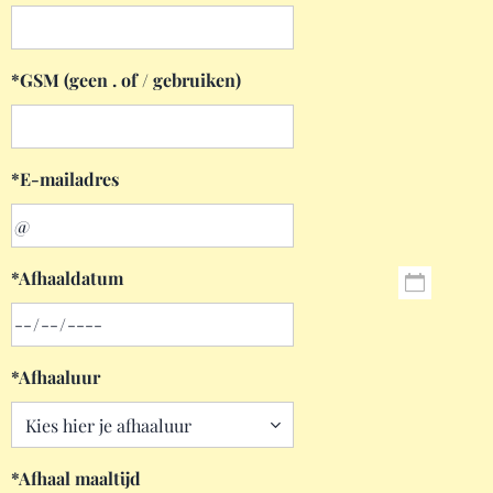
*GSM (geen . of / gebruiken)
*E-mailadres
*Afhaaldatum
*Afhaaluur
*Afhaal maaltijd