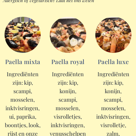
Allergisch of vegetarisch? Laat het ons weten
Paella mixta
Paella royal
Paella luxe
Ingrediënten
Ingrediënten
Ingrediënten
zijn: kip,
zijn: kip,
zijn: kip,
scampi,
konijn,
konijn,
mosselen,
scampi,
scampi,
inktvisringen,
mosselen,
mosselen,
ui, paprika,
visrolletjes,
inktvisringen,
boontjes, look,
inktvisringen,
visrolletje,
rijst en onze
venusschelpen
zalm,