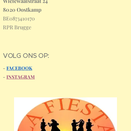
Wielewaalstraat 24
8020 Oostkamp
BE0873410170
RPR Brugge
VOLG ONS OP:
-
FACEBOOK
-
INSTAGRAM