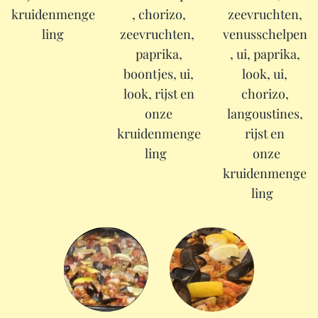
kruidenmenge
, chorizo,
zeevruchten,
ling
zeevruchten,
venusschelpen
paprika,
, ui, paprika,
boontjes, ui,
look, ui,
look, rijst en
chorizo,
onze
langoustines,
kruidenmenge
rijst en
ling
onze
kruidenmenge
ling