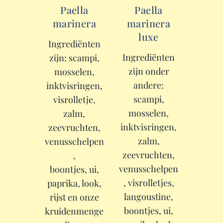
Paella
Paella
marinera
marinera
luxe
Ingrediënten
Ingrediënten
zijn: scampi,
zijn onder
mosselen,
andere:
inktvisringen,
scampi,
visrolletje,
mosselen,
zalm,
inktvisringen,
zeevruchten,
zalm,
venusschelpen
zeevruchten,
,
venusschelpen
boontjes, ui,
, visrolletjes,
paprika, look,
langoustine,
rijst en onze
boontjes, ui,
kruidenmenge