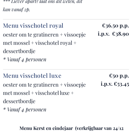
*** Liever apart? laat ons dit weten, dit
kan vanaf 2p.
Menu visschotel royal
€36.50 p.p.
i.p.v. €38.90
oester om te gratineren + vissoepje
met mossel + visschotel royal +
dessertbordje
* Vanaf 4 personen
Menu visschotel luxe
€50 p.p.
i.p.v. €53.45
oester om te gratineren + vissoepje
met mossel + visschotel luxe +
dessertbordje
* Vanaf 4 personen
Menu Kerst en eindejaar (verkrijgbaar van 24/12