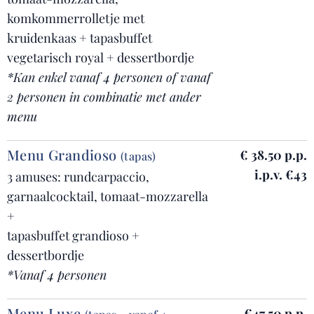
komkommerrolletje met
kruidenkaas + tapasbuffet
vegetarisch royal + dessertbordje
*Kan enkel vanaf 4 personen of vanaf
2 personen in combinatie met ander
menu
Menu Grandioso
€ 38.50 p.p.
(tapas)
i.p.v. €43
3 amuses: rundcarpaccio,
garnaalcocktail, tomaat-mozzarella
+
tapasbuffet grandioso +
dessertbordje
*Vanaf 4 personen
Menu Luxe
€47.50 p.p.