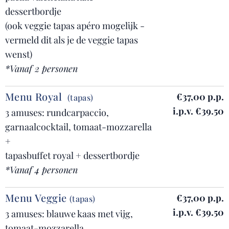
dessertbordje
(ook veggie tapas apéro mogelijk -
vermeld dit als je de veggie tapas
wenst)
*Vanaf 2 personen
Menu Royal
€37,00 p.p.
(tapas)
i.p.v. €39.50
3 amuses: rundcarpaccio,
garnaalcocktail, tomaat-mozzarella
+
tapasbuffet royal + dessertbordje
*Vanaf 4 personen
Menu Veggie
€37,00 p.p.
(tapas)
i.p.v. €39.50
3 amuses: blauwe kaas met vijg,
tomaat-mozzarella,