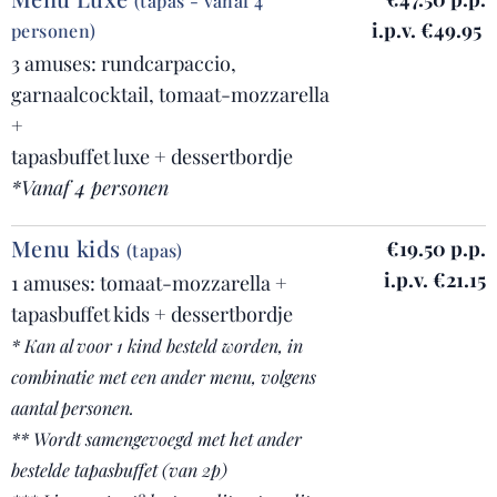
(tapas - vanaf 4
i.p.v. €49.95
personen)
3 amuses: rundcarpaccio,
garnaalcocktail, tomaat-mozzarella
+
tapasbuffet luxe + dessertbordje
*Vanaf 4 personen
Menu kids
€19.50 p.p.
(tapas)
i.p.v. €21.15
1 amuses: tomaat-mozzarella +
tapasbuffet kids + dessertbordje
* Kan al voor 1 kind besteld worden, in
combinatie met een ander menu, volgens
aantal personen.
** Wordt samengevoegd met het ander
bestelde tapasbuffet (van 2p)