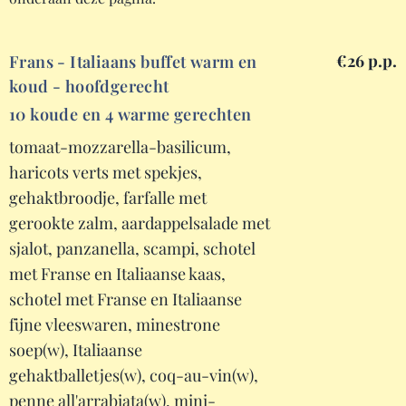
€26 p.p.
Frans - Italiaans buffet warm en
koud - hoofdgerecht
10 koude en 4 warme gerechten
tomaat-mozzarella-basilicum,
haricots verts met spekjes,
gehaktbroodje, farfalle met
gerookte zalm, aardappelsalade met
sjalot, panzanella, scampi, schotel
met Franse en Italiaanse kaas,
schotel met Franse en Italiaanse
fijne vleeswaren, minestrone
soep(w), Italiaanse
gehaktballetjes(w), coq-au-vin(w),
penne all'arrabiata(w), mini-